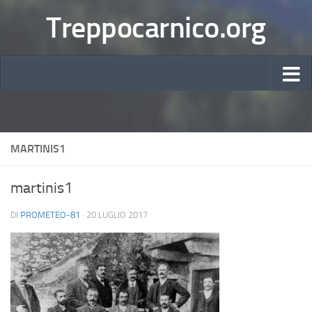
Treppocarnico.org
MARTINIS1
martinis1
DI
PROMETEO-81
·
20 LUGLIO 2017