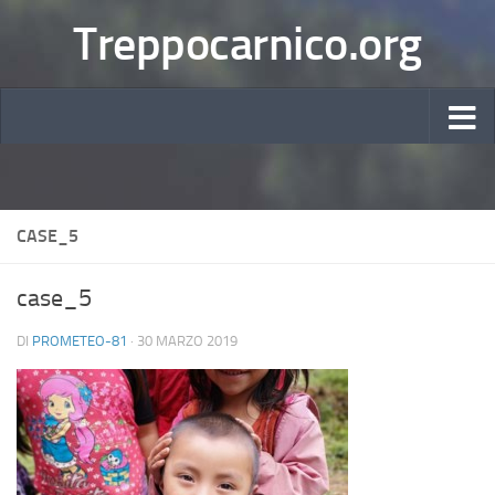
Treppocarnico.org
CASE_5
case_5
DI
PROMETEO-81
·
30 MARZO 2019