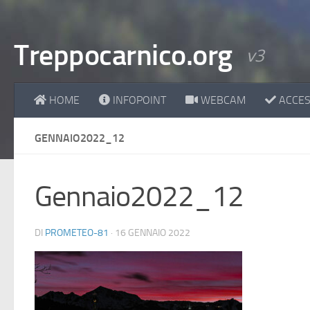
Treppocarnico.org
v3
HOME
INFOPOINT
WEBCAM
ACCESS
GENNAIO2022_12
Gennaio2022_12
DI
PROMETEO-81
·
16 GENNAIO 2022