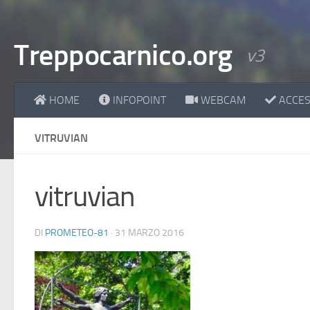
Treppocarnico.org
v3
HOME
INFOPOINT
WEBCAM
ACCESS
VITRUVIAN
vitruvian
DI
PROMETEO-81
·
31 MARZO 2016