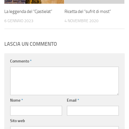
La leggenda del “Cjastielat”
Ricetta del “sufrit di most”
6 GENNAIO 2023
4 NOVEMBRE 2020
LASCIA UN COMMENTO
Commento
*
Nome
*
Email
*
Sito web