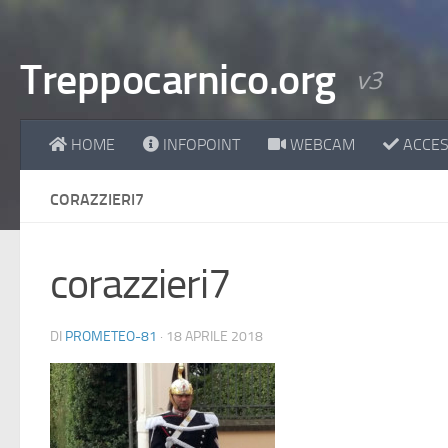
Treppocarnico.org
v3
HOME
INFOPOINT
WEBCAM
ACCESS
CORAZZIERI7
corazzieri7
DI
PROMETEO-81
·
18 APRILE 2018