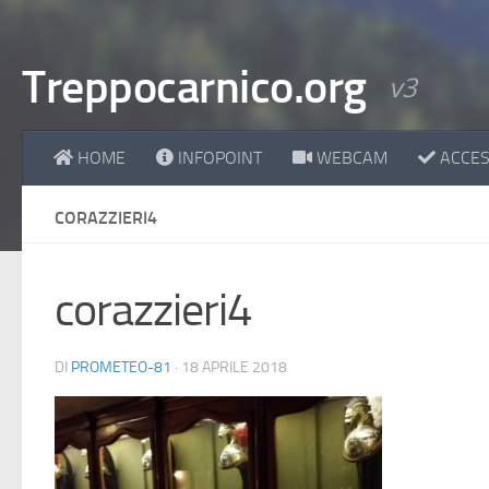
Treppocarnico.org
v3
HOME
INFOPOINT
WEBCAM
ACCESS
CORAZZIERI4
corazzieri4
DI
PROMETEO-81
·
18 APRILE 2018