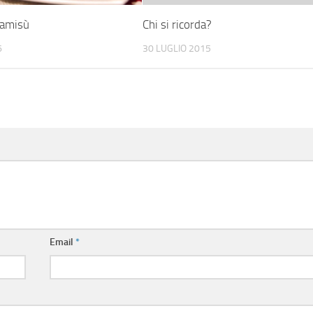
iramisù
Chi si ricorda?
6
30 LUGLIO 2015
Email
*