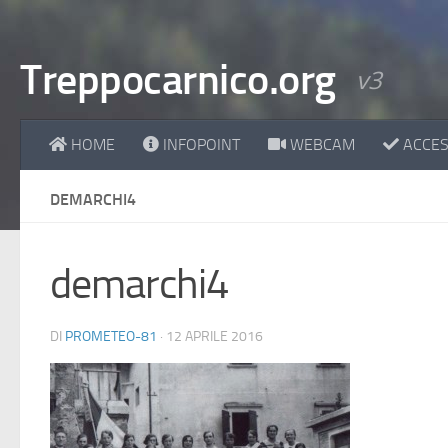
Treppocarnico.org
v3
HOME
INFOPOINT
WEBCAM
ACCESS
DEMARCHI4
demarchi4
DI
PROMETEO-81
·
12 APRILE 2016