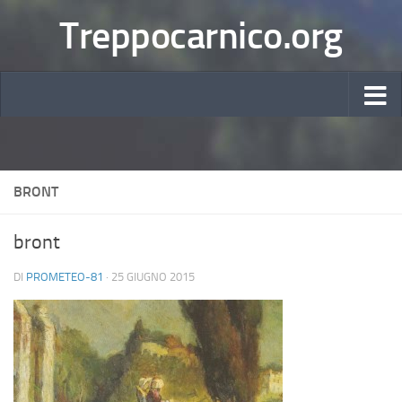
Treppocarnico.org
BRONT
bront
DI
PROMETEO-81
·
25 GIUGNO 2015