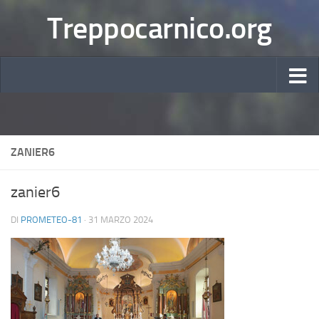
Treppocarnico.org
ZANIER6
zanier6
DI
PROMETEO-81
·
31 MARZO 2024