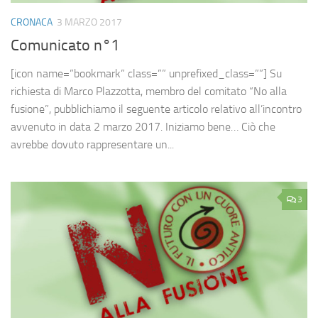
CRONACA
3 MARZO 2017
Comunicato n°1
[icon name=”bookmark” class=”” unprefixed_class=””] Su
richiesta di Marco Plazzotta, membro del comitato “No alla
fusione”, pubblichiamo il seguente articolo relativo all’incontro
avvenuto in data 2 marzo 2017. Iniziamo bene… Ciò che
avrebbe dovuto rappresentare un...
3