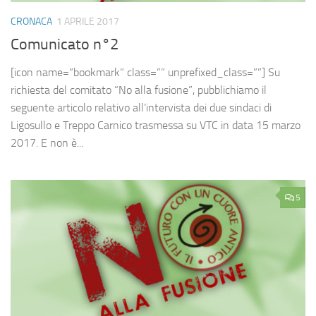
CRONACA
1 APRILE 2017
Comunicato n°2
[icon name=”bookmark” class=”” unprefixed_class=””] Su
richiesta del comitato “No alla fusione”, pubblichiamo il
seguente articolo relativo all’intervista dei due sindaci di
Ligosullo e Treppo Carnico trasmessa su VTC in data 15 marzo
2017. E non è...
5