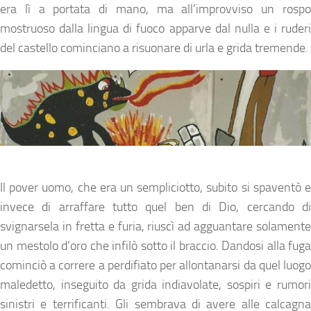
era lì a portata di mano, ma all’improvviso un rospo
mostruoso dalla lingua di fuoco apparve dal nulla e i ruderi
del castello cominciano a risuonare di urla e grida tremende.
Il pover uomo, che era un sempliciotto, subito si spaventò e
invece di arraffare tutto quel ben di Dio, cercando di
svignarsela in fretta e furia, riuscì ad agguantare solamente
un mestolo d’oro che infilò sotto il braccio. Dandosi alla fuga
cominciò a correre a perdifiato per allontanarsi da quel luogo
maledetto, inseguito da grida indiavolate, sospiri e rumori
sinistri e terrificanti. Gli sembrava di avere alle calcagna