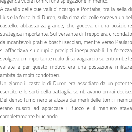
leggenda vuole fornirci una spiegazione in merito.
A cavallo delle due valli d’Incarojo e Pontaiba, tra la sella di
Lius e la forcella di Duron, sulla cima del colle sorgeva un bel
castello, abbastanza grande, che godeva di una posizione
strategica importante. Sul versante di Treppo era circondato
da incantevoli prati e boschi secolari, mentre verso Paularo
si affacciava su dirupi e precipizi inespugnabili. La fortezza
svolgeva un importante ruolo di salvaguardia su entrambe le
vallate e per questo motivo era una postazione militare
ambita da molti condottieri.
Un giorno il castello di Duron era assediato da un potente
esercito e le sorti della battaglia sembravano ormai decise.
Del denso fumo nero si alzava dai merli delle torri: i nemici
erano riusciti ad appiccare il fuoco e il maniero stava
completamente bruciando.