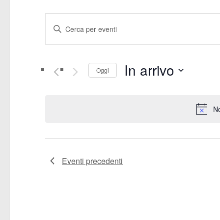
E
Inserisci
v
Parola
Chiave.
e
In arrivo
Cerca
Oggi
Eventi
n
Seleziona
per
la
t
Parola
No
data.
Chiave.
i
R
Eventi
precedenti
i
c
e