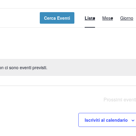
E
Cerca Eventi
Lista
Mese
Giorno
v
e
n
t
o
n ci sono eventi previsti.
Notice
V
i
s
Prossimi event
t
Iscriviti al calendario
e
N