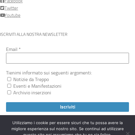
Facebook
Twitter
Youtube
ISCRIVITI ALLA NOSTRA NEWSLETTER
Email
*
Tienimi informato sui seguenti argomenti:
Notizie da Treppo
Eventi e Manifestazioni
Archivio inserzioni
Utilizziamo i cookie per essere sicuri che tu possa avere la
migliore esperienza sul nostro sito. Se continui ad utilizzare
Treppocarnico.org © 2026. Tutti i diritti riservati.
questo sito noi assumiamo che tu ne sia felice.