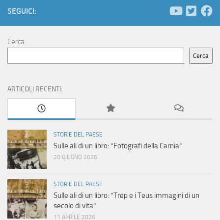
e
N
SEGUICI:
a
r
v
c
Cerca
i
Cerca
a
g
e
a
ARTICOLI RECENTI:
z
v
i
i
STORIE DEL PAESE
o
Sulle ali di un libro: “Fotografi della Carnia”
s
n
20 GIUGNO 2026
t
e
STORIE DEL PAESE
e
Sulle ali di un libro: “Trep e i Teus immagini di un
secolo di vita”
N
11 APRILE 2026