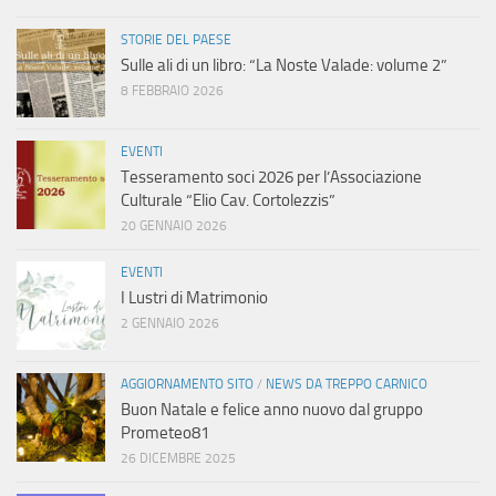
a
STORIE DEL PAESE
Sulle ali di un libro: “La Noste Valade: volume 2”
v
8 FEBBRAIO 2026
i
EVENTI
Tesseramento soci 2026 per l’Associazione
g
Culturale “Elio Cav. Cortolezzis”
20 GENNAIO 2026
a
EVENTI
z
I Lustri di Matrimonio
2 GENNAIO 2026
i
o
AGGIORNAMENTO SITO
/
NEWS DA TREPPO CARNICO
Buon Natale e felice anno nuovo dal gruppo
n
Prometeo81
26 DICEMBRE 2025
e